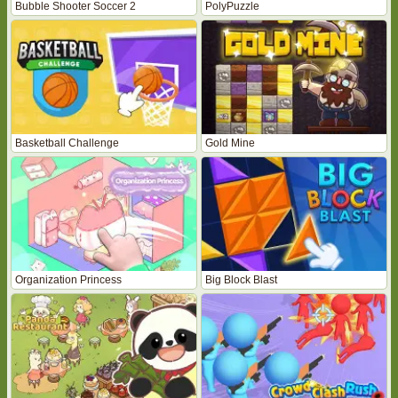
Bubble Shooter Soccer 2
PolyPuzzle
Basketball Challenge
Gold Mine
Organization Princess
Big Block Blast