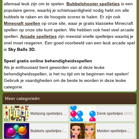
allemaal leuk zijn om te spelen.
Bubbelshooter spelletjes
is een
populaire genre, waarbij je schietvaardigheid nodig hebt om alle
bubbels te raken en de hoogste scores te halen. Er zijn ook
Minecraft spellen
op onze site, waar je gratis klassieke Minecraft
spellen op onze site kunt spelen. We hebben ook heel veel arcade
spellen.
Arcade spelletjes
zijn meestal snelle spelletjes waarbij je
snel moet reageren. Een goed voorbeeld van een leuk arcade spel
is
Sky Balls 3D.
Speel gratis online behendigheidsspellen
Als je enthousiast bent geworden van al deze leuke
behendigheidsspellen, is het nu tijd om te beginnen met spelen!
Gebruik je vaardigheden om de beste te worden in deze leuke
categorie.
Meer categorieën
Mahjong spelletjes
(133)
Denk spelletjes
(606)
Bubbels spelletjes
(78)
Meiden spelletjes
(239)