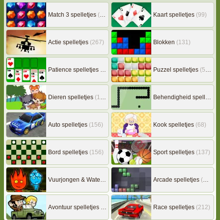
Match 3 spelletjes
(163)
Kaart spelletjes
(99)
Actie spelletjes
(267)
Blokken
(131)
Patience spelletjes
(92)
Puzzel spelletjes
(507)
Dieren spelletjes
(149)
Behendigheid spelletjes
Auto spelletjes
(156)
Kook spelletjes
(68)
Bord spelletjes
(156)
Sport spelletjes
(137)
Vuurjongen & Watermeisje
(7)
Arcade spelletjes
(306)
Avontuur spelletjes
(217)
Race spelletjes
(212)