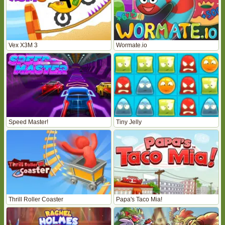
Vex X3M 3
Wormate.io
Speed Master!
Tiny Jelly
Thrill Roller Coaster
Papa's Taco Mia!