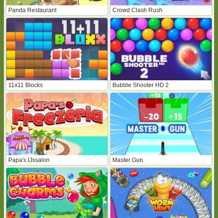
Panda Restaurant
Crowd Clash Rush
11x11 Blocks
Bubble Shooter HD 2
Papa's IJssalon
Master Gun