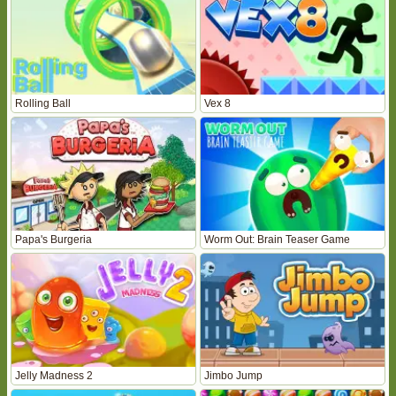
Rolling Ball
Vex 8
Papa's Burgeria
Worm Out: Brain Teaser Game
Jelly Madness 2
Jimbo Jump