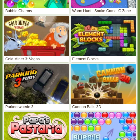
Bubble Charms
Worm Hunt - Snake Game IO Zone
Gold Miner 3: Vegas
Element Blocks
Parkeerwoede 3
Cannon Balls 3D