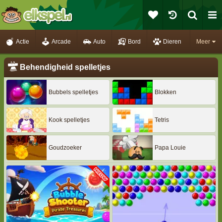
Actie
Arcade
Auto
Bord
Dieren
Meer
Behendigheid spelletjes
Bubbels spelletjes
Blokken
Kook spelletjes
Tetris
Goudzoeker
Papa Louie