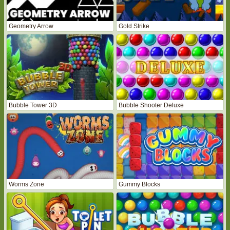
Geometry Arrow
Gold Strike
Bubble Tower 3D
Bubble Shooter Deluxe
Worms Zone
Gummy Blocks