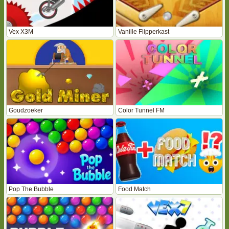
Vex X3M
Vanille Flipperkast
Goudzoeker
Color Tunnel FM
Pop The Bubble
Food Match