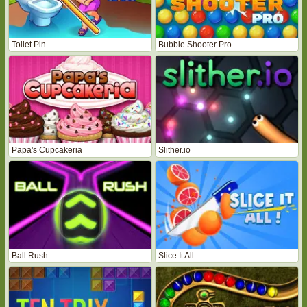
Toilet Pin
Bubble Shooter Pro
Papa's Cupcakeria
Slither.io
Ball Rush
Slice It All