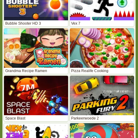
Bubble Shooter HD 3
Vex 7
Grandma Recipe Ramen
Pizza Realife Cooking
Space Blast
Parkeerwoede 2