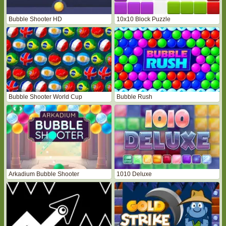
Bubble Shooter HD
10x10 Block Puzzle
Bubble Shooter World Cup
Bubble Rush
Arkadium Bubble Shooter
1010 Deluxe