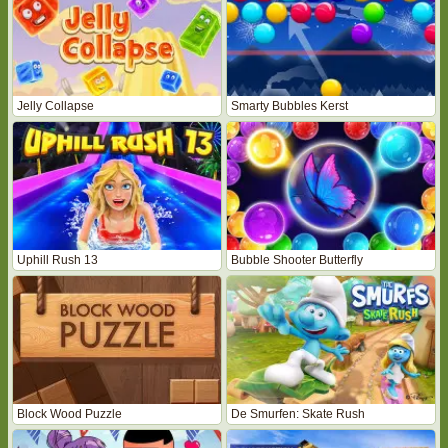
Jelly Collapse
Smarty Bubbles Kerst
Uphill Rush 13
Bubble Shooter Butterfly
Block Wood Puzzle
De Smurfen: Skate Rush