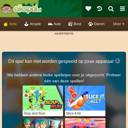
Actie
Arcade
Auto
Bord
Dieren
Meer
🥴️
Dit spel kan niet worden gespeeld op jouw apparaat
We hebben andere leuke spelletjes voor je uitgezocht. Probeer
één van deze spellen!
Slap and Run
Slice It All