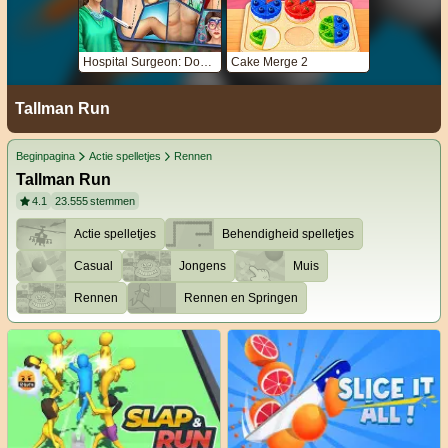
Hospital Surgeon: Doctor Game
Cake Merge 2
Tallman Run
Beginpagina
Actie spelletjes
Rennen
Tallman Run
4.1
23.555
stemmen
Actie spelletjes
Behendigheid spelletjes
Casual
Jongens
Muis
Rennen
Rennen en Springen