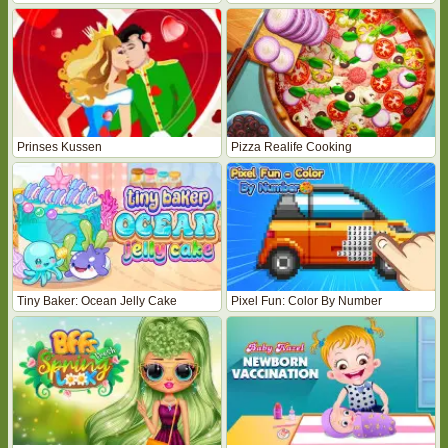
Prinses Kussen
Pizza Realife Cooking
Tiny Baker: Ocean Jelly Cake
Pixel Fun: Color By Number