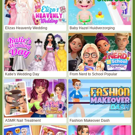
Elizas Heavenly Wedding
Baby Hazel Huidverzorging
Katie's Wedding Day
From Nerd to School Popular
ASMR Nail Treatment
Fashion Makeover Dash