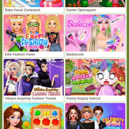
Baby Hazel Zomerpret
Kamer Opknappen
Ellie Fashion Fever
Barbiecore
Villians Inspiring Fashion Trends
Funny Angela Haircut