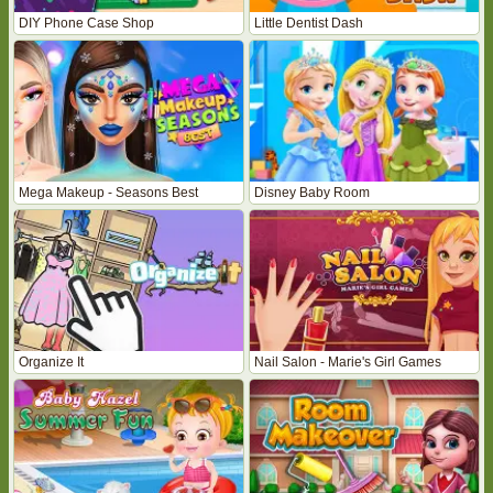
DIY Phone Case Shop
Little Dentist Dash
Mega Makeup - Seasons Best
Disney Baby Room
Organize It
Nail Salon - Marie's Girl Games