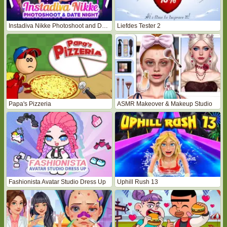
Instadiva Nikke Photoshoot and Date Night
Liefdes Tester 2
Papa's Pizzeria
ASMR Makeover & Makeup Studio
Fashionista Avatar Studio Dress Up
Uphill Rush 13