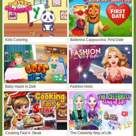
Kids Coloring
Ballerina Cappuccina: First Date
Baby Hazel Is Ziek
Fashion Holic
Cooking Fast 4: Steak
The Celebrity Way of Life