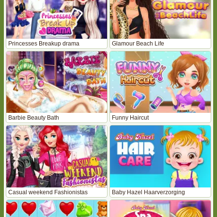
Princesses Breakup drama
Glamour Beach Life
Barbie Beauty Bath
Funny Haircut
Casual weekend Fashionistas
Baby Hazel Haarverzorging