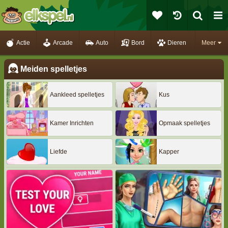
Actie
Arcade
Auto
Bord
Dieren
Meer
Meiden spelletjes
Aankleed spelletjes
Kus
Kamer Inrichten
Opmaak spelletjes
Liefde
Kapper