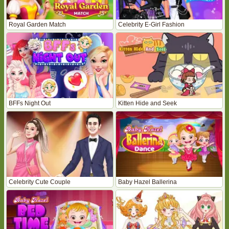
Royal Garden Match
Celebrity E-Girl Fashion
BFFs Night Out
Kitten Hide and Seek
Celebrity Cute Couple
Baby Hazel Ballerina