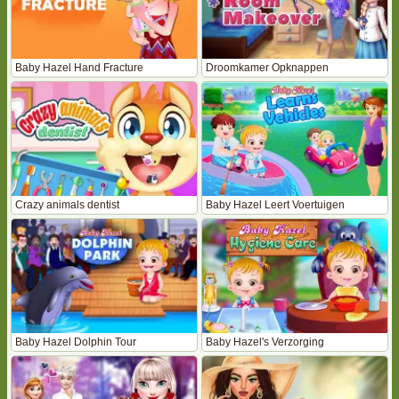
Baby Hazel Hand Fracture
Droomkamer Opknappen
Crazy animals dentist
Baby Hazel Leert Voertuigen
Baby Hazel Dolphin Tour
Baby Hazel's Verzorging