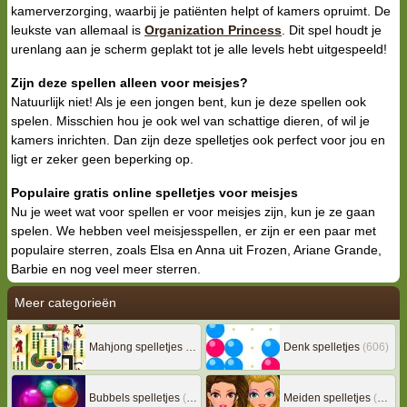
kamerverzorging, waarbij je patiënten helpt of kamers opruimt. De
leukste van allemaal is
Organization Princess
. Dit spel houdt je
urenlang aan je scherm geplakt tot je alle levels hebt uitgespeeld!
Zijn deze spellen alleen voor meisjes?
Natuurlijk niet! Als je een jongen bent, kun je deze spellen ook
spelen. Misschien hou je ook wel van schattige dieren, of wil je
kamers inrichten. Dan zijn deze spelletjes ook perfect voor jou en
ligt er zeker geen beperking op.
Populaire gratis online spelletjes voor meisjes
Nu je weet wat voor spellen er voor meisjes zijn, kun je ze gaan
spelen. We hebben veel meisjesspellen, er zijn er een paar met
populaire sterren, zoals Elsa en Anna uit Frozen, Ariane Grande,
Barbie en nog veel meer sterren.
Meer categorieën
Mahjong spelletjes
(133)
Denk spelletjes
(606)
Bubbels spelletjes
(78)
Meiden spelletjes
(239)