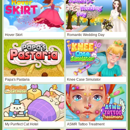
Hover Skirt
Romantic Wedding Day
Papa's Pastaria
Knee Case Simulator
My Purrfect Cat Hotel
ASMR Tattoo Treatment