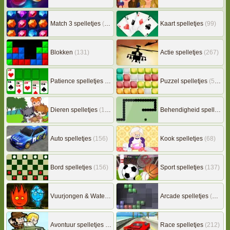
Match 3 spelletjes
(163)
Kaart spelletjes
(99)
Blokken
(131)
Actie spelletjes
(267)
Patience spelletjes
(92)
Puzzel spelletjes
(507)
Dieren spelletjes
(149)
Behendigheid spelletjes
Auto spelletjes
(156)
Kook spelletjes
(68)
Bord spelletjes
(156)
Sport spelletjes
(137)
Vuurjongen & Watermeisje
(7)
Arcade spelletjes
(306)
Avontuur spelletjes
(217)
Race spelletjes
(212)