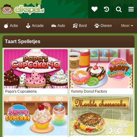
Actie
Arcade
Auto
Bord
Dieren
Meer
Taart Spelletjes
Papa's Cupcakeria
Yummy Donut Factory