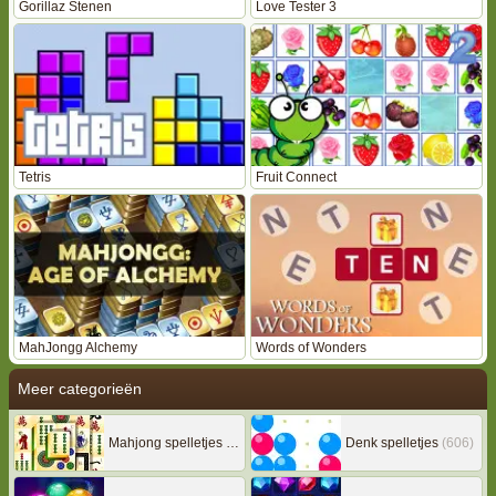
Gorillaz Stenen
Love Tester 3
Tetris
Fruit Connect
MahJongg Alchemy
Words of Wonders
Meer categorieën
Mahjong spelletjes
(133)
Denk spelletjes
(606)