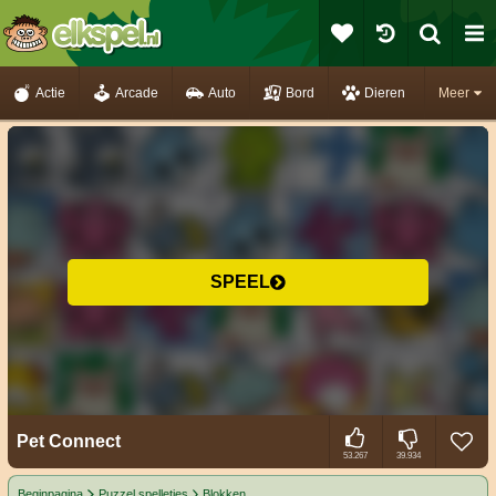
Actie
Arcade
Auto
Bord
Dieren
Meer
SPEEL
Pet Connect
53.267
39.934
Beginpagina
Puzzel spelletjes
Blokken