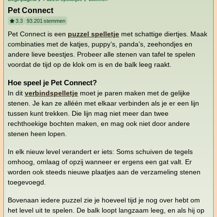
Pet Connect
3.3
93.201
stemmen
Pet Connect is een
puzzel spelletje
met schattige diertjes. Maak
combinaties met de katjes, puppy’s, panda’s, zeehondjes en
andere lieve beestjes. Probeer alle stenen van tafel te spelen
voordat de tijd op de klok om is en de balk leeg raakt.
Hoe speel je Pet Connect?
In dit
verbindspelletje
moet je paren maken met de gelijke
stenen. Je kan ze alléén met elkaar verbinden als je er een lijn
tussen kunt trekken. Die lijn mag niet meer dan twee
rechthoekige bochten maken, en mag ook niet door andere
stenen heen lopen.
In elk nieuw level verandert er iets: Soms schuiven de tegels
omhoog, omlaag of opzij wanneer er ergens een gat valt. Er
worden ook steeds nieuwe plaatjes aan de verzameling stenen
toegevoegd.
Bovenaan iedere puzzel zie je hoeveel tijd je nog over hebt om
het level uit te spelen. De balk loopt langzaam leeg, en als hij op