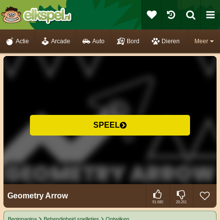
Actie
Arcade
Auto
Bord
Dieren
Meer
SPEEL
Geometry Arrow
91.680
28.261
Beginpagina
Behendigheid spelletjes
Ontwijken