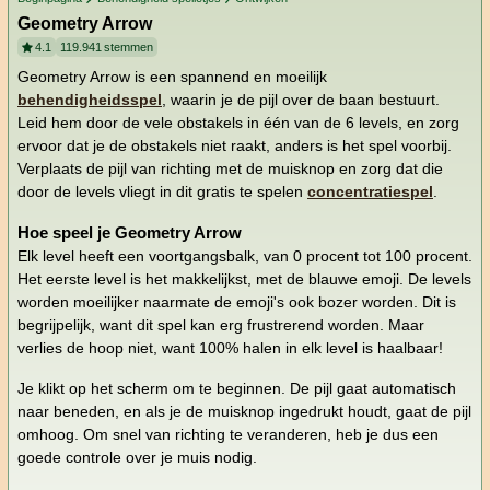
Geometry Arrow
4.1
119.941
stemmen
Geometry Arrow is een spannend en moeilijk
behendigheidsspel
, waarin je de pijl over de baan bestuurt.
Leid hem door de vele obstakels in één van de 6 levels, en zorg
ervoor dat je de obstakels niet raakt, anders is het spel voorbij.
Verplaats de pijl van richting met de muisknop en zorg dat die
door de levels vliegt in dit gratis te spelen
concentratiespel
.
Hoe speel je Geometry Arrow
Elk level heeft een voortgangsbalk, van 0 procent tot 100 procent.
Het eerste level is het makkelijkst, met de blauwe emoji. De levels
worden moeilijker naarmate de emoji's ook bozer worden. Dit is
begrijpelijk, want dit spel kan erg frustrerend worden. Maar
verlies de hoop niet, want 100% halen in elk level is haalbaar!
Je klikt op het scherm om te beginnen. De pijl gaat automatisch
naar beneden, en als je de muisknop ingedrukt houdt, gaat de pijl
omhoog. Om snel van richting te veranderen, heb je dus een
goede controle over je muis nodig.