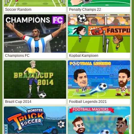
Soccer Random
Penalty Champs 22
Champions FC
Kopbal Kampioen
Brazil Cup 2014
Football Legends 2021