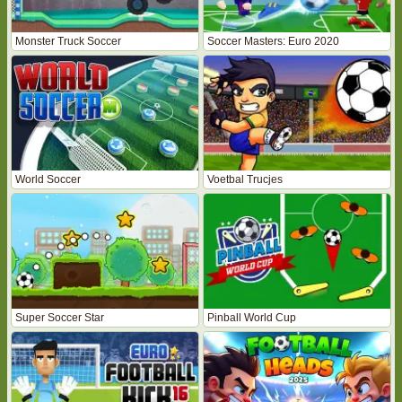
Monster Truck Soccer
Soccer Masters: Euro 2020
World Soccer
Voetbal Trucjes
Super Soccer Star
Pinball World Cup