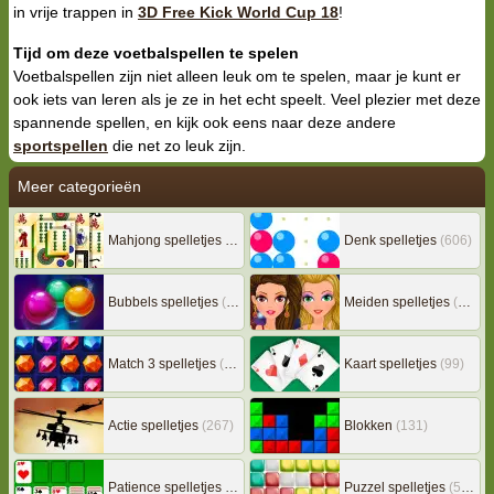
in vrije trappen in
3D Free Kick World Cup 18
!
Tijd om deze voetbalspellen te spelen
Voetbalspellen zijn niet alleen leuk om te spelen, maar je kunt er
ook iets van leren als je ze in het echt speelt. Veel plezier met deze
spannende spellen, en kijk ook eens naar deze andere
sportspellen
die net zo leuk zijn.
Meer categorieën
Mahjong spelletjes
(133)
Denk spelletjes
(606)
Bubbels spelletjes
(78)
Meiden spelletjes
(239)
Match 3 spelletjes
(163)
Kaart spelletjes
(99)
Actie spelletjes
(267)
Blokken
(131)
Patience spelletjes
(92)
Puzzel spelletjes
(507)