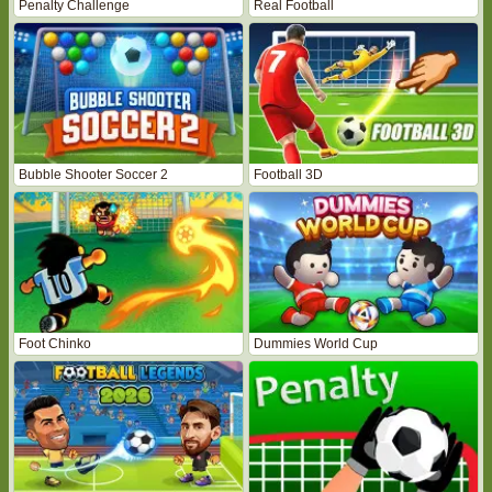
Penalty Challenge
Real Football
Bubble Shooter Soccer 2
Football 3D
Foot Chinko
Dummies World Cup