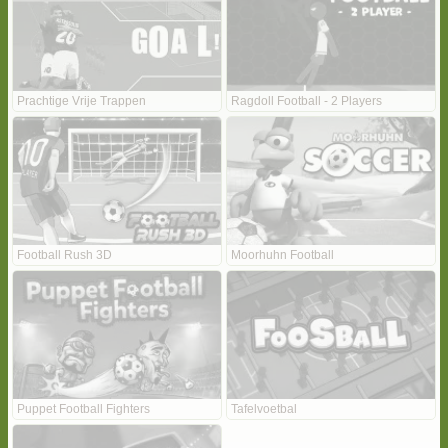
Prachtige Vrije Trappen
Ragdoll Football - 2 Players
Football Rush 3D
Moorhuhn Football
Puppet Football Fighters
Tafelvoetbal