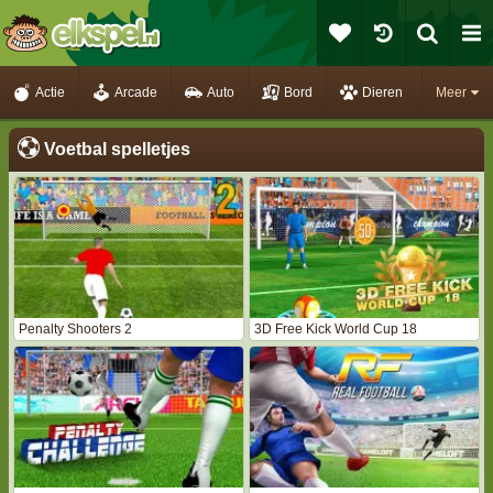
Actie
Arcade
Auto
Bord
Dieren
Meer
Voetbal spelletjes
Penalty Shooters 2
3D Free Kick World Cup 18