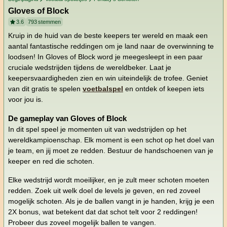
Gloves of Block
3.6
793
stemmen
Kruip in de huid van de beste keepers ter wereld en maak een
aantal fantastische reddingen om je land naar de overwinning te
loodsen! In Gloves of Block word je meegesleept in een paar
cruciale wedstrijden tijdens de wereldbeker. Laat je
keepersvaardigheden zien en win uiteindelijk de trofee. Geniet
van dit gratis te spelen
voetbalspel
en ontdek of keepen iets
voor jou is.
De gameplay van Gloves of Block
In dit spel speel je momenten uit van wedstrijden op het
wereldkampioenschap. Elk moment is een schot op het doel van
je team, en jij moet ze redden. Bestuur de handschoenen van je
keeper en red die schoten.
Elke wedstrijd wordt moeilijker, en je zult meer schoten moeten
redden. Zoek uit welk doel de levels je geven, en red zoveel
mogelijk schoten. Als je de ballen vangt in je handen, krijg je een
2X bonus, wat betekent dat dat schot telt voor 2 reddingen!
Probeer dus zoveel mogelijk ballen te vangen.