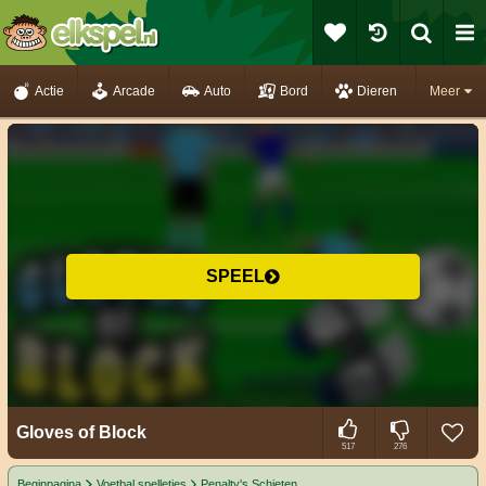
Actie
Arcade
Auto
Bord
Dieren
Meer
SPEEL
Gloves of Block
517
276
Beginpagina
Voetbal spelletjes
Penalty's Schieten