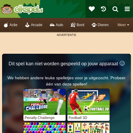
Actie
Arcade
Auto
Bord
Dieren
Meer
🥴️
Dit spel kan niet worden gespeeld op jouw apparaat
We hebben andere leuke spelletjes voor je uitgezocht. Probeer
één van deze spellen!
Penalty Challenge
Football 3D