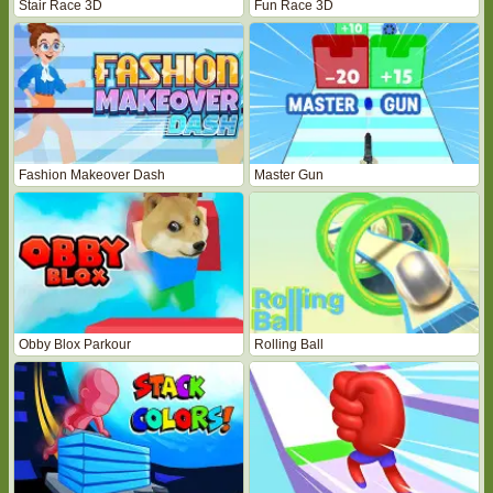
Stair Race 3D
Fun Race 3D
Fashion Makeover Dash
Master Gun
Obby Blox Parkour
Rolling Ball