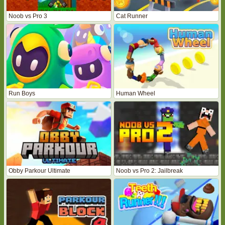
Noob vs Pro 3
Cat Runner
Run Boys
Human Wheel
Obby Parkour Ultimate
Noob vs Pro 2: Jailbreak