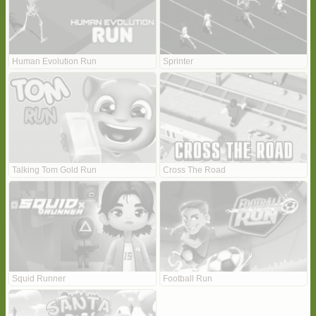
Human Evolution Run
Sprinter
Talking Tom Gold Run
Cross The Road
Squid Runner
Football Run