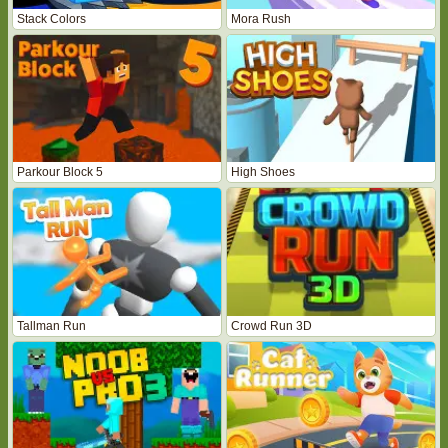
Stack Colors
Mora Rush
Parkour Block 5
High Shoes
Tallman Run
Crowd Run 3D