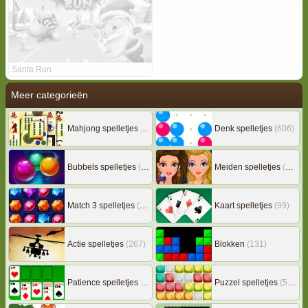
Santa Run
Meer categorieën
Mahjong spelletjes
(133)
Denk spelletjes
(606)
Bubbels spelletjes
(78)
Meiden spelletjes
(239)
Match 3 spelletjes
(163)
Kaart spelletjes
(99)
Actie spelletjes
(267)
Blokken
(131)
Patience spelletjes
(92)
Puzzel spelletjes
(507)