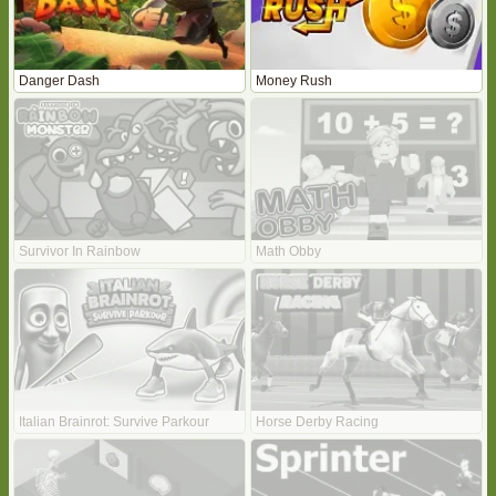
Danger Dash
Money Rush
Survivor In Rainbow
Math Obby
Italian Brainrot: Survive Parkour
Horse Derby Racing