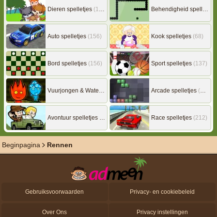
Dieren spelletjes
(149)
Behendigheid spelletjes
Auto spelletjes
(156)
Kook spelletjes
(68)
Bord spelletjes
(156)
Sport spelletjes
(137)
Vuurjongen & Watermeisje
(7)
Arcade spelletjes
(306)
Avontuur spelletjes
(217)
Race spelletjes
(212)
Beginpagina
Rennen
Gebruiksvoorwaarden
Privacy- en cookiebeleid
Over Ons
Privacy instellingen