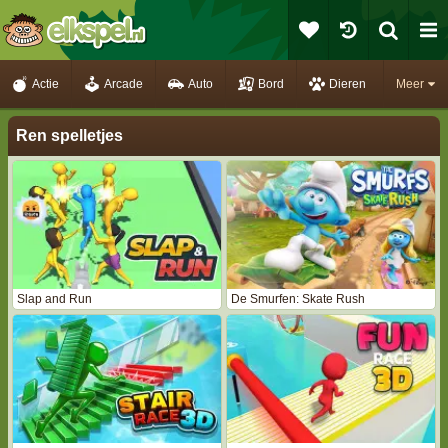
Actie
Arcade
Auto
Bord
Dieren
Meer
Ren spelletjes
Slap and Run
De Smurfen: Skate Rush