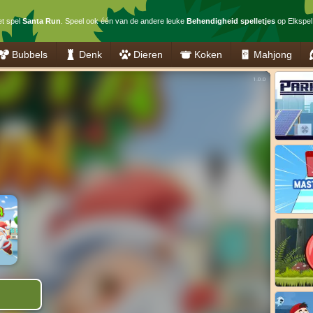
et spel
Santa Run
. Speel ook één van de andere leuke
Behendigheid spelletjes
op Elkspel.
Bubbels
Denk
Dieren
Koken
Mahjong