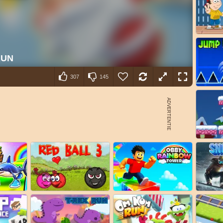
307
145