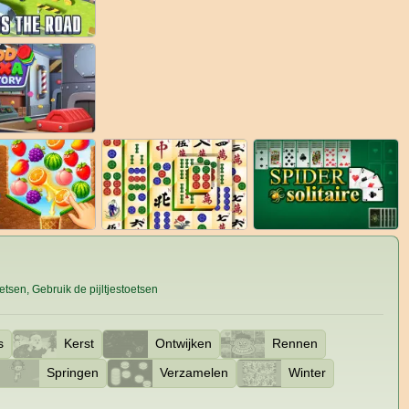
sen, Gebruik de pijltjestoetsen
s
Kerst
Ontwijken
Rennen
Springen
Verzamelen
Winter