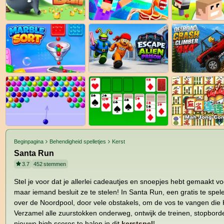
Beginpagina
Behendigheid spelletjes
Kerst
Santa Run
3.7
452
stemmen
Stel je voor dat je allerlei cadeautjes en snoepjes hebt gemaakt vo
maar iemand besluit ze te stelen! In Santa Run, een gratis te spe
over de Noordpool, door vele obstakels, om de vos te vangen die K
Verzamel alle zuurstokken onderweg, ontwijk de treinen, stopbord
nieuwe high scores te halen in dit
kerstspel
!