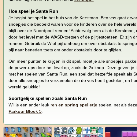
Hoe speel je Santa Run
Je begint het spel in het huis van de Kerstman. Een vos gaat erva
snoepjes die bedoeld waren voor de kinderen over de hele wereld.
blijft over de Noordpool rennen! Achtervolg hem als de Kerstman,
door het level met de WASD-toetsen of de pijltjestoetsen. Er zijn 
rennen. Gebruik de W of pijl omhoog om over obstakels te springe
pijl naar beneden toets om onder obstakels door te glijden.
Om meer punten te krijgen in dit spel, moet je alle snoepjes pakk
de power-ups door het level op, zoals de 2x knop. Deze geven je t
met het spelen van Santa Run, een spel dat hetzelfde speelt als 
door alle snoepjes te verzamelen die de vos heeft gestolen, en ho
wereld gelukkig!
Soortgelijke spellen zoals Santa Run
Wil je een ander leuk
ren en spring spelletje
spelen, net als dez
Parkour Block 5
.