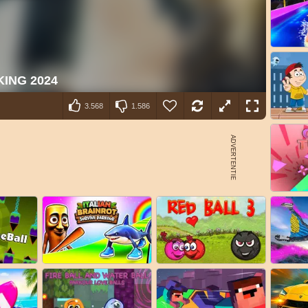
3.568
1.586