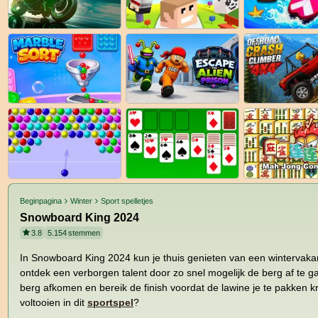
Beginpagina
Winter
Sport spelletjes
Snowboard King 2024
3.8
5.154
stemmen
In Snowboard King 2024 kun je thuis genieten van een wintervaka
ontdek een verborgen talent door zo snel mogelijk de berg af te g
berg afkomen en bereik de finish voordat de lawine je te pakken kri
voltooien in dit
sportspel
?