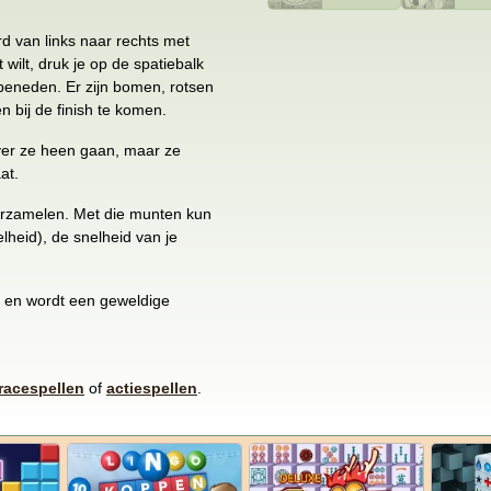
d van links naar rechts met
 wilt, druk je op de spatiebalk
r beneden. Er zijn bomen, rotsen
 bij de finish te komen.
 over ze heen gaan, maar ze
at.
verzamelen. Met die munten kun
lheid), de snelheid van je
e, en wordt een geweldige
racespellen
of
actiespellen
.