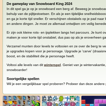
De gameplay van Snowboard King 2024
In dit spel ga je op je snowboard een berg af. Beweeg je snowboar
behulp van de pijltjestoetsen. En als je een tijdelijke snelheidsboost
en ga je korte tijd sneller. Er verschijnen obstakels op je pad naa
en andere dingen. Je moet ze allemaal ontwijken om veilig beneden
Er zijn ook kleine rots- en ijsplekken langs het parcours. Je kunt
maken je voor korte tijd onstabiel, dus pas op als je eroverheen ga
Verzamel munten door levels te voltooien en ze over de berg te 
je upgrades kopen voor je personage. Upgrade je 'carve' (draaisne
boost, en de stabiliteit die je personage heeft.
Voltooi alle levels van dit
winterspel
. Geniet van je wintervakanti
snowboarder!
Soortgelijke spellen
Wil je een vergelijkbaar spel proberen? Probeer dan deze andere