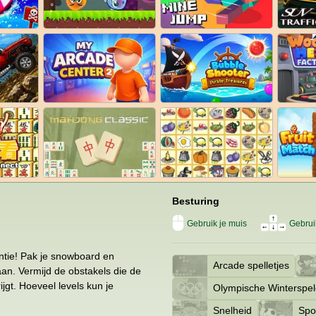
Besturing
Gebruik je muis
Gebruik
ntie! Pak je snowboard en
Arcade spelletjes
aan. Vermijd de obstakels die de
jgt. Hoeveel levels kun je
Olympische Winterspe
Snelheid
Spor