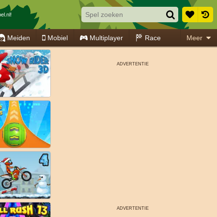
l.nl!
Meiden
Mobiel
Multiplayer
Race
Meer