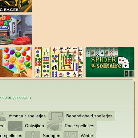
 de pijltjestoetsen
Avontuur spelletjes
Behendigheid spelletjes
len
Ontwijken
Race spelletjes
t spelletjes
Springen
Winter