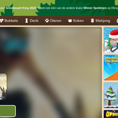
 spel
Snowboard King 2024
. Speel ook één van de andere leuke
Winter Spelletjes
op Elkspe
Bubbels
Denk
Dieren
Koken
Mahjong