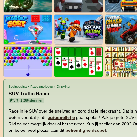
Beginpagina
Race spelletjes
Ontwijken
SUV Traffic Racer
3.9
1.266
stemmen
Race in je SUV over de snelweg en zorg dat je niet crasht. Dat is h
weten voordat je dit
autospelletje
gaat spelen! Pak je grote SUV 
Rijd zo ver mogelijk door al het verkeer. Kun jij sneller dan 200? 
en beleef veel plezier aan dit
behendigheidsspel
.