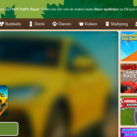
het spel
SUV Traffic Racer
. Speel ook één van de andere leuke
Race spelletjes
op Elkspel.n
Bubbels
Denk
Dieren
Koken
Mahjong