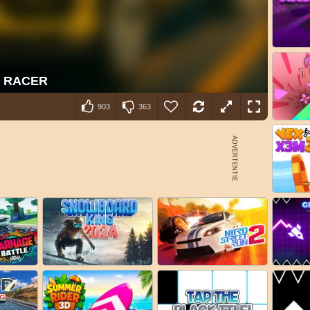
903
363