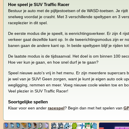
Hoe speel je SUV Traffic Racer
Bestuur je auto met de pijltjestoetsen of de WASD-toetsen. Je rijdt
snelweg voordat je crasht. Met 3 verschillende speltypen en 3 versc
raceplezier in dit spel.
De eerste modus die je speelt, is eenrichtingsverkeer. Er zijn 4 rij
verkeer gaat dezelfde kant op. In de tweerichtingsmodus zijn er 
banen gaan de andere kant op. In beide speltypen blijf je rijden tot
De laatste modus is de tijdsaanval. Het doel is om binnen 100 se
Hoe ver kun je gaan, en hoe snel durf je te gaan?
Speel nieuwe auto's vrij in het menu. Er zijn meerdere supercars
je wel van je SUV! Geen zorgen, want je kunt je eigen auto ook u
wegligging, remmen en meer. Voeg nieuwe coole wielen toe en bo
Veel plezier in SUV Traffic Racer!
Soortgelijke spellen
Klaar voor een ander
racespel
? Begin dan met het spelen van
GP