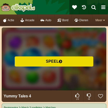
Actie
Arcade
Auto
Bord
Dieren
Meer
SPEEL
Yummy Tales 4
179
68
Beginpagina
Match 3 spelletjes
Matchen