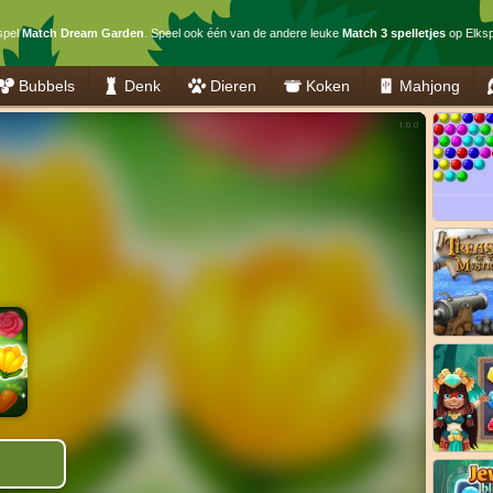
 spel
Match Dream Garden
. Speel ook één van de andere leuke
Match 3 spelletjes
op Elksp
Bubbels
Denk
Dieren
Koken
Mahjong