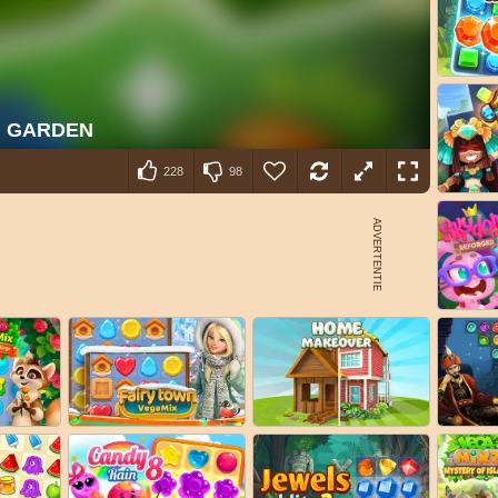
228
98