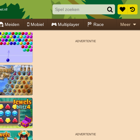
el.nl!
Meiden
Mobiel
Multiplayer
Race
Meer