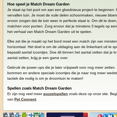
Hoe speel je Match Dream Garden
Je staat op het punt om aan een gloednieuw project te beginnen:
vervallen tuin. Je moet de vuile delen schoonmaken, nieuwe bloe
ervoor zorgen dat de tuin weer in perfecte staat is. Om dit te doe
matchen voor punten. Zorg ervoor dat je minstens 3 tegels op een ri
het verhaal van Match Dream Garden uit te spelen.
Elke zet die je maakt op het bord moet een match zijn van minstens
horizontaal. Het doel is om de uitdaging aan de linkerkant uit te 
bepaald aantal icoontjes. Doe dit binnen het aantal zetten dat je krij
aantal zetten, krijg je een game over.
Gebruik de power-ups die je later vrijspeelt voor nog meer zetten. Er
bommen en andere speciale icoontjes die je naar nog meer wedstr
tactiek die nodig is om je droomtuin te maken!
Spellen zoals Match Dream Garden
Er zijn nog veel meer
puzzelspellen
zoals deze op onze site. Begi
van
Pet Connect
.