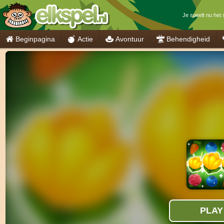
Je speelt nu het
Beginpagina
Actie
Avontuur
Behendigheid