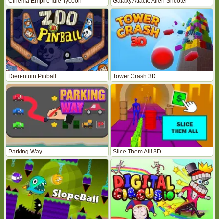
Cinema Empire Idle Tycoon
Galaxy Attack: Alien Shooter
Dierentuin Pinball
Tower Crash 3D
Parking Way
Slice Them All! 3D