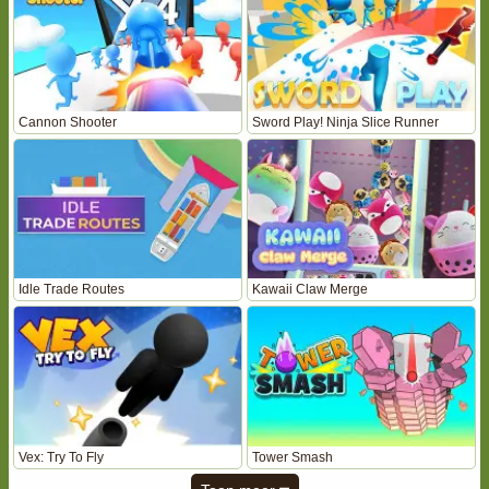
Cannon Shooter
Sword Play! Ninja Slice Runner
Idle Trade Routes
Kawaii Claw Merge
Vex: Try To Fly
Tower Smash