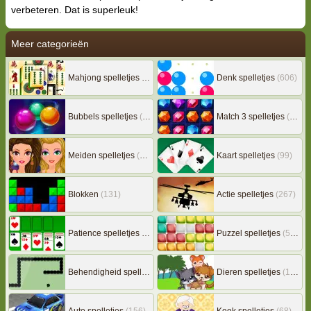
verbeteren. Dat is superleuk!
Meer categorieën
Mahjong spelletjes
(133)
Denk spelletjes
(606)
Bubbels spelletjes
(78)
Match 3 spelletjes
(163)
Meiden spelletjes
(239)
Kaart spelletjes
(99)
Blokken
(131)
Actie spelletjes
(267)
Patience spelletjes
(92)
Puzzel spelletjes
(507)
Behendigheid spelletjes
(506)
Dieren spelletjes
(149)