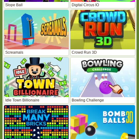
Slope Ball
Digital Circus IO
Screamals
Crowd Run 3D
Idle Town Billionaire
Bowling Challenge