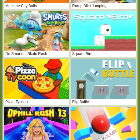
Machine City Balls
Ramp Bike Jumping
De Smurfen: Skate Rush
Square Bird
Pizza Tycoon
Flip Bottle