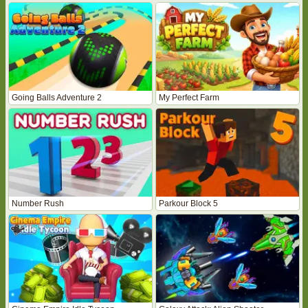
Going Balls Adventure 2
My Perfect Farm
Number Rush
Parkour Block 5