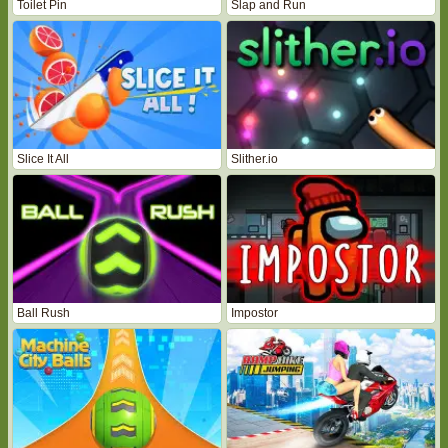
Toilet Pin
Slap and Run
Slice It All
Slither.io
Ball Rush
Impostor