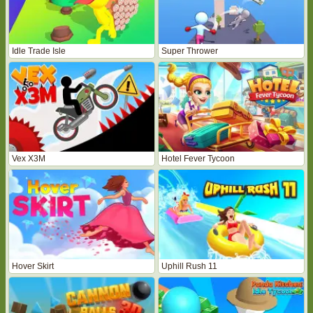
Idle Trade Isle
Super Thrower
Vex X3M
Hotel Fever Tycoon
Hover Skirt
Uphill Rush 11