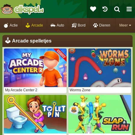
Actie
Arcade
Auto
Bord
Dieren
Meer
Arcade spelletjes
My Arcade Center 2
Worms Zone