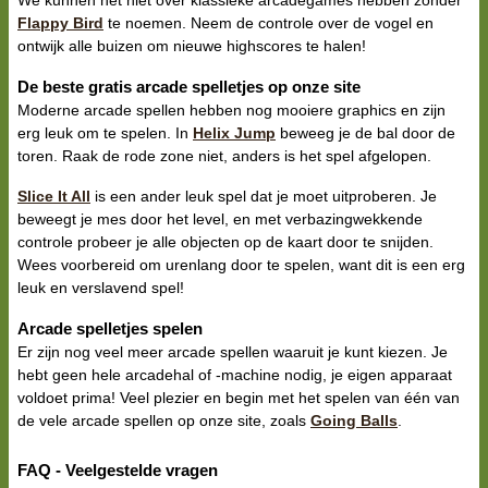
We kunnen het niet over klassieke arcadegames hebben zonder
Flappy Bird
te noemen. Neem de controle over de vogel en
ontwijk alle buizen om nieuwe highscores te halen!
De beste gratis arcade spelletjes op onze site
Moderne arcade spellen hebben nog mooiere graphics en zijn
erg leuk om te spelen. In
Helix Jump
beweeg je de bal door de
toren. Raak de rode zone niet, anders is het spel afgelopen.
Slice It All
is een ander leuk spel dat je moet uitproberen. Je
beweegt je mes door het level, en met verbazingwekkende
controle probeer je alle objecten op de kaart door te snijden.
Wees voorbereid om urenlang door te spelen, want dit is een erg
leuk en verslavend spel!
Arcade spelletjes spelen
Er zijn nog veel meer arcade spellen waaruit je kunt kiezen. Je
hebt geen hele arcadehal of -machine nodig, je eigen apparaat
voldoet prima! Veel plezier en begin met het spelen van één van
de vele arcade spellen op onze site, zoals
Going Balls
.
FAQ - Veelgestelde vragen