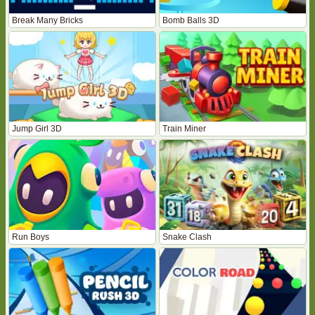
Break Many Bricks
Bomb Balls 3D
Jump Girl 3D
Train Miner
Run Boys
Snake Clash