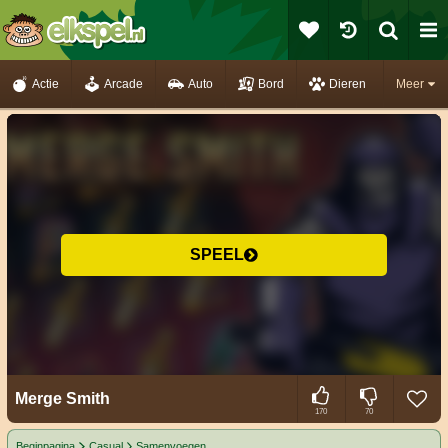
Actie
Arcade
Auto
Bord
Dieren
Meer
SPEEL
Merge Smith
170
70
Beginpagina
Casual
Samenvoegen