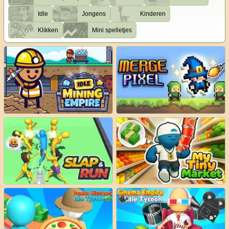
Idle
Jongens
Kinderen
Klikken
Mini spelletjes