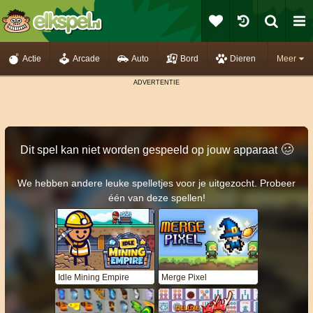
Actie
Arcade
Auto
Bord
Dieren
Meer
🥴️
Dit spel kan niet worden gespeeld op jouw apparaat
We hebben andere leuke spelletjes voor je uitgezocht. Probeer
één van deze spellen!
Idle Mining Empire
Merge Pixel