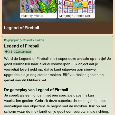
Butterfly Kyodai
Mahjong Connect Deluxe
Legend of Fireball
Beginpagina
Casual
Klikken
Legend of Fireball
3.8
392
stemmen
Word de Legend of Fireball in dit superleuke
arcade spelletje
! Je
gooit vuurballen naar allerlei voorwerpen. Elk object dat je
vernietigt levert geld op, dat je kunt uitgeven aan nieuwe
upgrades die je nog sterker maken. Blijf vuurballen gooien en
geniet van dit
klikkerspel
.
De gameplay van Legend of Fireball
Je speelt als een jongen met een speciale gave: hij kan
vuurballen gooien. Gebruik deze superkracht en begin met het
vernietigen van objecten! Je begint met de mokken. Klik op het
scherm waar de mok landt en je gooit een vuurbal in die richting.