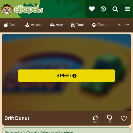
Actie
Arcade
Auto
Bord
Dieren
Meer
SPEEL
Drift Donut
950
538
Beginpagina
Casual
Behendigheid spelletjes