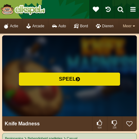
Actie
Arcade
Auto
Bord
Dieren
Meer
SPEEL
Knife Madness
634
226
Beginpagina
Behendigheid spelletjes
Casual