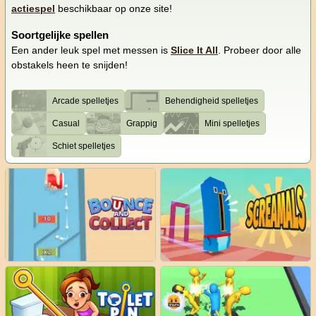
actiespel
beschikbaar op onze site!
Soortgelijke spellen
Een ander leuk spel met messen is
Slice It All
. Probeer door alle
obstakels heen te snijden!
Arcade spelletjes
Behendigheid spelletjes
Casual
Grappig
Mini spelletjes
Schiet spelletjes