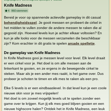
Knife Madness
4
860
stemmen
Bereid je voor op spannende actievolle gameplay in dit casual
behendigheidsspel
. Je gooit messen en probeert de cirkel in
het midden te vullen zonder de andere messen te raken die al
gegooid zijn. Hoeveel levels kun je achter elkaar voltooien? En
kun je alle looks voor de messen verzamelen die beschikbaar
zijn? Kom erachter in dit gratis te spelen
arcade spelletje
.
De gameplay van Knife Madness
In Knife Madness gooi je messen level voor level. Elk level draait
er een cirkel voor je. Het doel is om alle messen aan de
linkerkant te gooien, en ze ergens in de bewegende cirkel te
steken. Maar als je een ander mes raakt, is het game over. Dus
probeer je schoten te timen en elk mes te raken als een pro.
Elke 5 levels is er een eindbaaslevel. In dat level kun je een coole
nieuwe skin voor je mes vrijspelen!
Het doel is om zoveel mogelijk levels uit te spelen zonder een
game over te krijgen. Kun jij elk mes goed blijven gooien en een
nieuwe highscore halen? Ontdek het in Knife Madness, een leuk