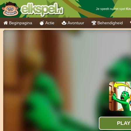
Je speelt nu het spel
Kn
Beginpagina
Actie
Avontuur
Behendigheid