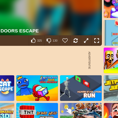
325
130