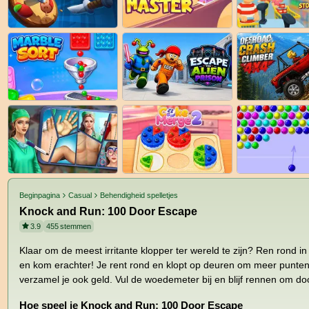
Beginpagina
Casual
Behendigheid spelletjes
Knock and Run: 100 Door Escape
3.9
455
stemmen
Klaar om de meest irritante klopper ter wereld te zijn? Ren rond in
en kom erachter! Je rent rond en klopt op deuren om meer punte
verzamel je ook geld. Vul de woedemeter bij en blijf rennen om do
Hoe speel je Knock and Run: 100 Door Escape