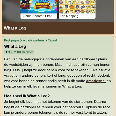
Bubble Shooter: Pirate Treasures
Kris Mahjong
What a Leg
Beginpagina
Arcade spelletjes
Casual
What a Leg
3.7
2.184
stemmen
Een van de belangrijkste onderdelen van een hardloper tijdens
de wedstrijden zijn hun benen. Maar in dit spel zijn ze hun benen
kwijt. Dus jij helpt ze door benen voor ze te tekenen. Elke situatie
vraagt om andere benen, kort of lang, gebogen of recht. Bedenk
wat voor benen de renner nodig heeft in dit maffe
arcadespel
en
help ze om in elk level te winnen in What a Leg.
Hoe speel ik What a Leg?
Je begint elk level met het tekenen van de startbenen. Daarna
begint de hardloper te rennen over het parcours. Tijdens de race
kun je andere benen tekenen als de renner vast komt te zitten.