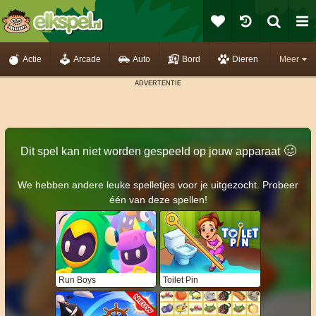
Actie
Arcade
Auto
Bord
Dieren
Meer
🥴️
Dit spel kan niet worden gespeeld op jouw apparaat
We hebben andere leuke spelletjes voor je uitgezocht. Probeer
één van deze spellen!
Run Boys
Toilet Pin