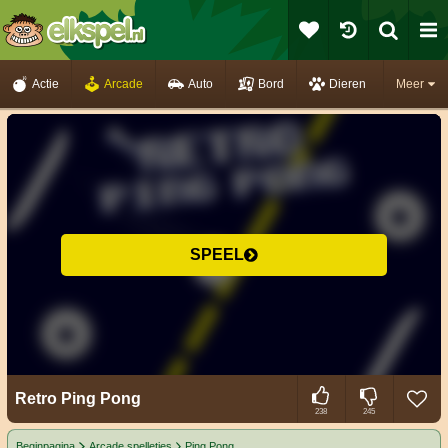
Actie
Arcade
Auto
Bord
Dieren
Meer
SPEEL
Retro Ping Pong
238
245
Beginpagina
Arcade spelletjes
Ping Pong