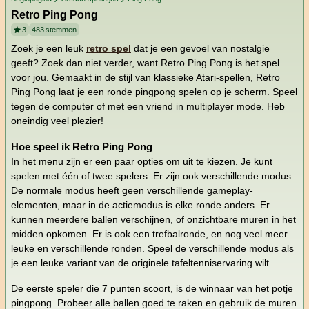
Retro Ping Pong
3
483
stemmen
Zoek je een leuk
retro spel
dat je een gevoel van nostalgie
geeft? Zoek dan niet verder, want Retro Ping Pong is het spel
voor jou. Gemaakt in de stijl van klassieke Atari-spellen, Retro
Ping Pong laat je een ronde pingpong spelen op je scherm. Speel
tegen de computer of met een vriend in multiplayer mode. Heb
oneindig veel plezier!
Hoe speel ik Retro Ping Pong
In het menu zijn er een paar opties om uit te kiezen. Je kunt
spelen met één of twee spelers. Er zijn ook verschillende modus.
De normale modus heeft geen verschillende gameplay-
elementen, maar in de actiemodus is elke ronde anders. Er
kunnen meerdere ballen verschijnen, of onzichtbare muren in het
midden opkomen. Er is ook een trefbalronde, en nog veel meer
leuke en verschillende ronden. Speel de verschillende modus als
je een leuke variant van de originele tafeltenniservaring wilt.
De eerste speler die 7 punten scoort, is de winnaar van het potje
pingpong. Probeer alle ballen goed te raken en gebruik de muren