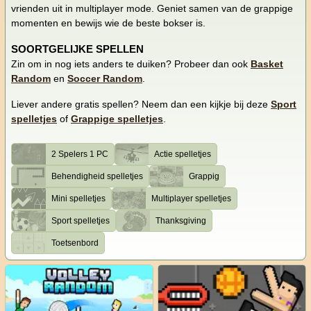
vrienden uit in multiplayer mode. Geniet samen van de grappige
momenten en bewijs wie de beste bokser is.
SOORTGELIJKE SPELLEN
Zin om in nog iets anders te duiken? Probeer dan ook
Basket
Random
en
Soccer Random
.
Liever andere gratis spellen? Neem dan een kijkje bij deze
Sport
spelletjes
of
Grappige spelletjes
.
2 Spelers 1 PC
Actie spelletjes
Behendigheid spelletjes
Grappig
Mini spelletjes
Multiplayer spelletjes
Sport spelletjes
Thanksgiving
Toetsenbord