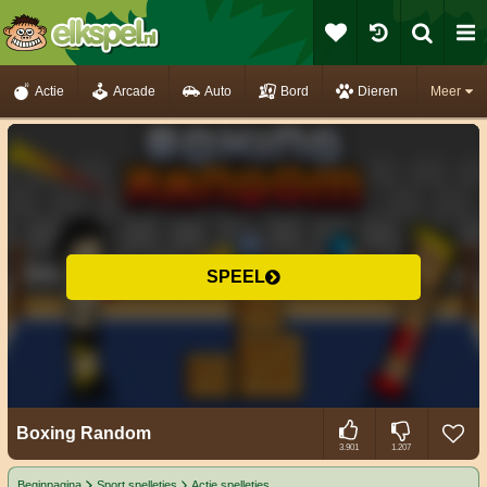
Actie
Arcade
Auto
Bord
Dieren
Meer
SPEEL
Boxing Random
3.901
1.207
Beginpagina
Sport spelletjes
Actie spelletjes