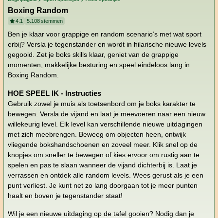
Boxing Random
4.1
5.108
stemmen
Ben je klaar voor grappige en random scenario’s met wat sport
erbij? Versla je tegenstander en wordt in hilarische nieuwe levels
gegooid. Zet je boks skills klaar, geniet van de grappige
momenten, makkelijke besturing en speel eindeloos lang in
Boxing Random.
HOE SPEEL IK - Instructies
Gebruik zowel je muis als toetsenbord om je boks karakter te
bewegen. Versla de vijand en laat je meevoeren naar een nieuw
willekeurig level. Elk level kan verschillende nieuwe uitdagingen
met zich meebrengen. Beweeg om objecten heen, ontwijk
vliegende bokshandschoenen en zoveel meer. Klik snel op de
knopjes om sneller te bewegen of kies ervoor om rustig aan te
spelen en pas te slaan wanneer de vijand dichterbij is. Laat je
verrassen en ontdek alle random levels. Wees gerust als je een
punt verliest. Je kunt net zo lang doorgaan tot je meer punten
haalt en boven je tegenstander staat!
Wil je een nieuwe uitdaging op de tafel gooien? Nodig dan je