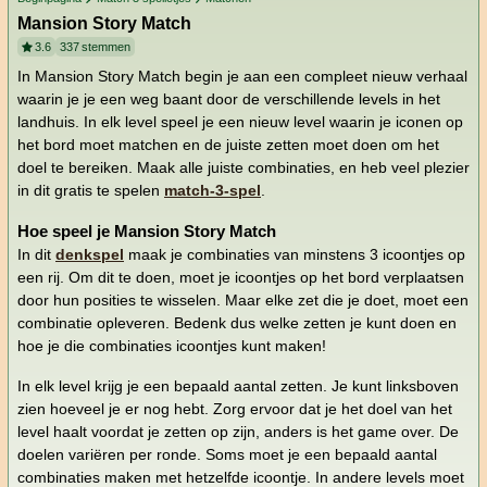
Mansion Story Match
3.6
337
stemmen
In Mansion Story Match begin je aan een compleet nieuw verhaal
waarin je je een weg baant door de verschillende levels in het
landhuis. In elk level speel je een nieuw level waarin je iconen op
het bord moet matchen en de juiste zetten moet doen om het
doel te bereiken. Maak alle juiste combinaties, en heb veel plezier
in dit gratis te spelen
match-3-spel
.
Hoe speel je Mansion Story Match
In dit
denkspel
maak je combinaties van minstens 3 icoontjes op
een rij. Om dit te doen, moet je icoontjes op het bord verplaatsen
door hun posities te wisselen. Maar elke zet die je doet, moet een
combinatie opleveren. Bedenk dus welke zetten je kunt doen en
hoe je die combinaties icoontjes kunt maken!
In elk level krijg je een bepaald aantal zetten. Je kunt linksboven
zien hoeveel je er nog hebt. Zorg ervoor dat je het doel van het
level haalt voordat je zetten op zijn, anders is het game over. De
doelen variëren per ronde. Soms moet je een bepaald aantal
combinaties maken met hetzelfde icoontje. In andere levels moet