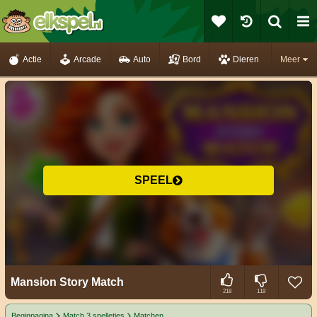
Actie
Arcade
Auto
Bord
Dieren
Meer
SPEEL
Mansion Story Match
218
119
Beginpagina
Match 3 spelletjes
Matchen