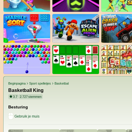
Beginpagina
Sport spelletjes
Basketbal
Basketball King
3.7
2.727
stemmen
Besturing
Gebruik je muis