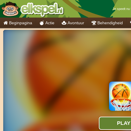
Je speelt nu
Beginpagina
Actie
Avontuur
Behendigheid