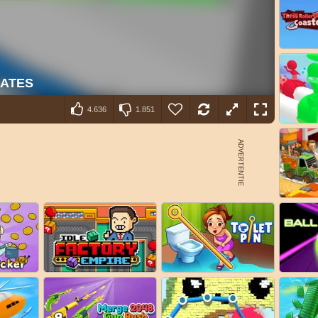
4.636
1.851