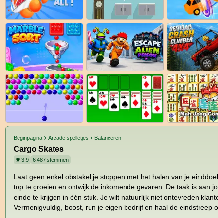
Beginpagina
Arcade spelletjes
Balanceren
Cargo Skates
3.9
6.487
stemmen
Laat geen enkel obstakel je stoppen met het halen van je einddo
top te groeien en ontwijk de inkomende gevaren. De taak is aan j
einde te krijgen in één stuk. Je wilt natuurlijk niet ontevreden kla
Vermenigvuldig, boost, run je eigen bedrijf en haal de eindstreep