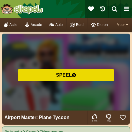
Actie
Arcade
Auto
Bord
Dieren
Meer
SPEEL
Airport Master: Plane Tycoon
1.268
396
Beginpagina
Casual
Tijdmanagement