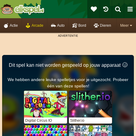
Actie
Arcade
Auto
Bord
Dieren
Meer
🥴️
Dit spel kan niet worden gespeeld op jouw apparaat
We hebben andere leuke spelletjes voor je uitgezocht. Probeer
één van deze spellen!
Digital Circus IO
Slither.io