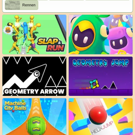
Rennen