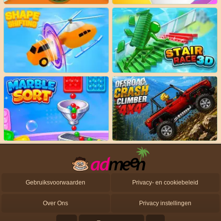
Gebruiksvoorwaarden
Privacy- en cookiebeleid
Over Ons
Privacy instellingen