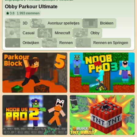
Obby Parkour Ultimate
3.8
1.993
stemmen
3D
Avontuur spelletjes
Blokken
Casual
Minecraft
Obby
Ontwijken
Rennen
Rennen en Springen