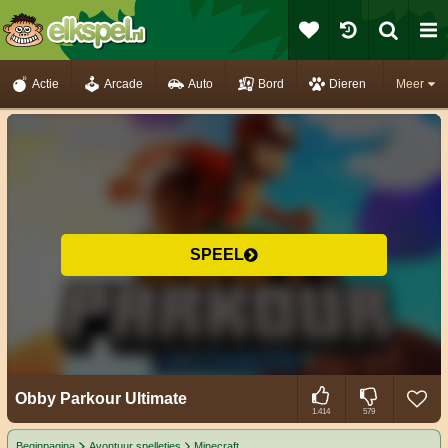
Actie
Arcade
Auto
Bord
Dieren
Meer
SPEEL
Obby Parkour Ultimate
1.414
579
Beginpagina
Avontuur spelletjes
Minecraft