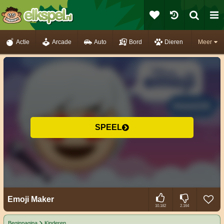
Actie
Arcade
Auto
Bord
Dieren
Meer
SPEEL
Emoji Maker
10.182
2.164
Beginpagina
Kinderen