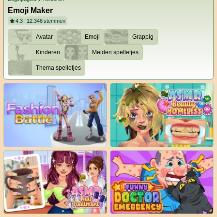
Emoji Maker
4.3
12.346
stemmen
Avatar
Emoji
Grappig
Kinderen
Meiden spelletjes
Thema spelletjes