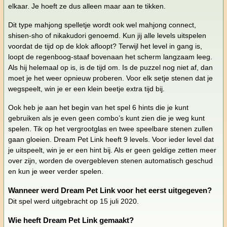
elkaar. Je hoeft ze dus alleen maar aan te tikken.
Dit type mahjong spelletje wordt ook wel mahjong connect,
shisen-sho of nikakudori genoemd. Kun jij alle levels uitspelen
voordat de tijd op de klok afloopt? Terwijl het level in gang is,
loopt de regenboog-staaf bovenaan het scherm langzaam leeg.
Als hij helemaal op is, is de tijd om. Is de puzzel nog niet af, dan
moet je het weer opnieuw proberen. Voor elk setje stenen dat je
wegspeelt, win je er een klein beetje extra tijd bij.
Ook heb je aan het begin van het spel 6 hints die je kunt
gebruiken als je even geen combo’s kunt zien die je weg kunt
spelen. Tik op het vergrootglas en twee speelbare stenen zullen
gaan gloeien. Dream Pet Link heeft 9 levels. Voor ieder level dat
je uitspeelt, win je er een hint bij. Als er geen geldige zetten meer
over zijn, worden de overgebleven stenen automatisch geschud
en kun je weer verder spelen.
Wanneer werd Dream Pet Link voor het eerst uitgegeven?
Dit spel werd uitgebracht op 15 juli 2020.
Wie heeft Dream Pet Link gemaakt?