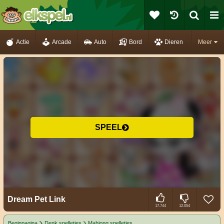
Actie
Arcade
Auto
Bord
Dieren
Meer
SPEEL
Dream Pet Link
17.744
12.054
Beginpagina
Denk spelletjes
Mahjong spelletjes