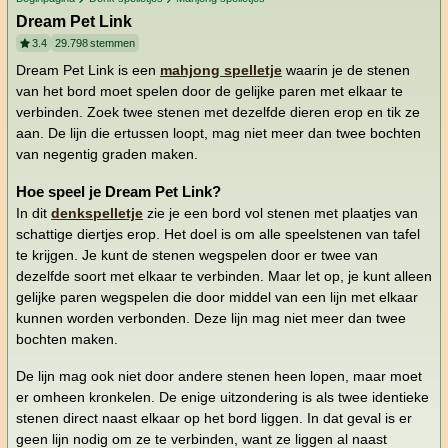
Dream Pet Link
3.4
29.798
stemmen
Dream Pet Link is een
mahjong spelletje
waarin je de stenen
van het bord moet spelen door de gelijke paren met elkaar te
verbinden. Zoek twee stenen met dezelfde dieren erop en tik ze
aan. De lijn die ertussen loopt, mag niet meer dan twee bochten
van negentig graden maken.
Hoe speel je Dream Pet Link?
In dit
denkspelletje
zie je een bord vol stenen met plaatjes van
schattige diertjes erop. Het doel is om alle speelstenen van tafel
te krijgen. Je kunt de stenen wegspelen door er twee van
dezelfde soort met elkaar te verbinden. Maar let op, je kunt alleen
gelijke paren wegspelen die door middel van een lijn met elkaar
kunnen worden verbonden. Deze lijn mag niet meer dan twee
bochten maken.
De lijn mag ook niet door andere stenen heen lopen, maar moet
er omheen kronkelen. De enige uitzondering is als twee identieke
stenen direct naast elkaar op het bord liggen. In dat geval is er
geen lijn nodig om ze te verbinden, want ze liggen al naast