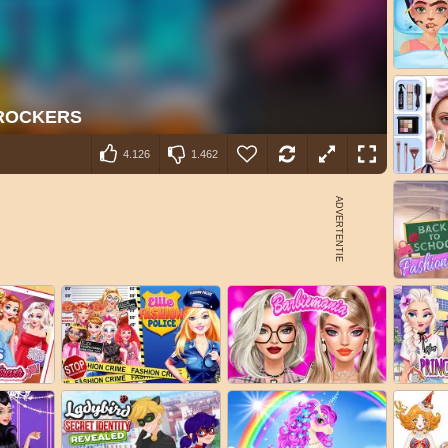
4.126
1.462