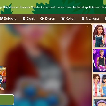
spel
Hipsters vs. Rockers
. Speel ook één van de andere leuke
Aankleed spelletjes
op Elksp
Bubbels
Denk
Dieren
Koken
Mahjong