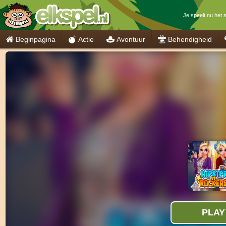
Je speelt nu het 
Beginpagina
Actie
Avontuur
Behendigheid