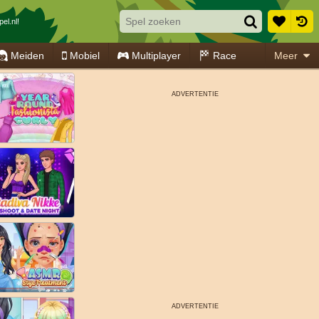
el.nl!
Meiden
Mobiel
Multiplayer
Race
Meer