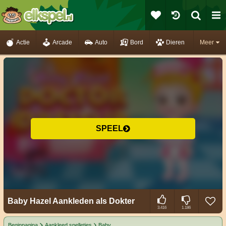
Actie
Arcade
Auto
Bord
Dieren
Meer
SPEEL
Baby Hazel Aankleden als Dokter
3.416
1.186
Beginpagina
Aankleed spelletjes
Baby