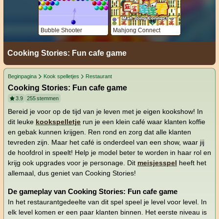
Bubble Shooter
Mahjong Connect
Cooking Stories: Fun cafe game
Beginpagina
Kook spelletjes
Restaurant
Cooking Stories: Fun cafe game
3.9
255
stemmen
Bereid je voor op de tijd van je leven met je eigen kookshow! In
dit leuke
kookspelletje
run je een klein café waar klanten koffie
en gebak kunnen krijgen. Ren rond en zorg dat alle klanten
tevreden zijn. Maar het café is onderdeel van een show, waar jij
de hoofdrol in speelt! Help je model beter te worden in haar rol en
krijg ook upgrades voor je personage. Dit
meisjesspel
heeft het
allemaal, dus geniet van Cooking Stories!
De gameplay van Cooking Stories: Fun cafe game
In het restaurantgedeelte van dit spel speel je level voor level. In
elk level komen er een paar klanten binnen. Het eerste niveau is