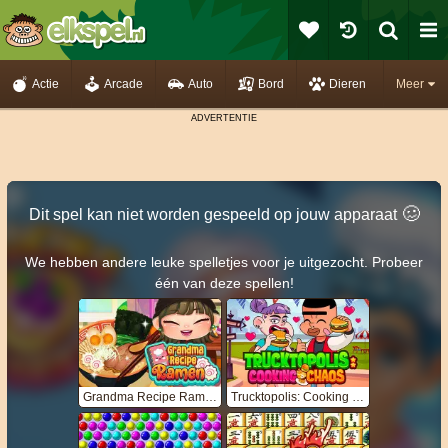
Actie
Arcade
Auto
Bord
Dieren
Meer
🥴️
Dit spel kan niet worden gespeeld op jouw apparaat
We hebben andere leuke spelletjes voor je uitgezocht. Probeer
één van deze spellen!
Grandma Recipe Ramen
Trucktopolis: Cooking Chaos