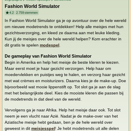
Fashion World Simulator
4.2
2.759
stemmen
In Fashion World Simulator ga je op avontuur over de hele wereld
om nieuwe modetrends te ontdekken! Help alle meisjes met hun
gezichtsverzorging, en kleed ze daarna aan met leuke kleding.
Kun jij de meisjes over de hele wereld helpen? Kom erachter in
dit gratis te spelen
modespel
.
De gameplay van Fashion World Simulator
Begin in Amerika en help het meisje de beste kleren te kiezen.
Maar eerst moet je haar gezicht verzorgen. Help haar om
moedervlekken en puistjes weg te halen, en verzorg haar gezicht
met wat crèmes en moisturizers. Daarna kies je de make-up. Doe
bijvoorbeeld wat mooie lippenstift op. Tot slot ga je aan de slag
met het belangrijkste deel. Kies de mooiste kleren die passen bij
de modetrends in dat deel van de wereld.
Vervolgens ga je naar Afrika. Help het meisje daar ook. Tot slot
neem je een vlucht naar Azië. Nadat je de make-over van het
Aziatische meisje hebt gedaan, ben je de hele wereld over
geweest in dit
meisjesspel
! Je hebt modetrends uit alle delen