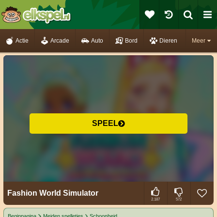
Actie
Arcade
Auto
Bord
Dieren
Meer
SPEEL
Fashion World Simulator
2.187
572
Beginpagina
Meiden spelletjes
Schoonheid