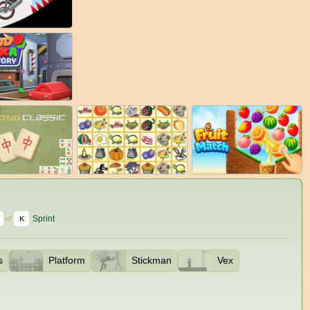
Sprint
K
of
s
Platform
Stickman
Vex