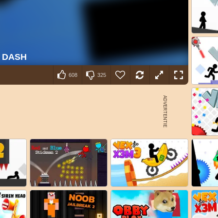
608
325