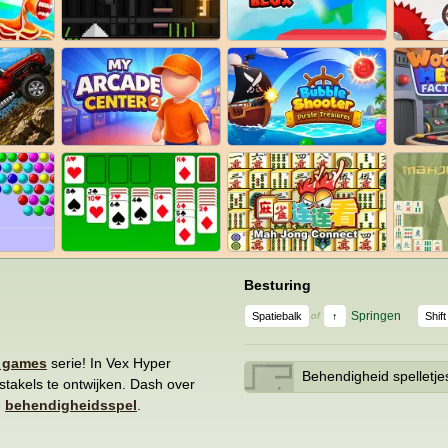
Besturing
Springen
Spatiebalk
↑
Shift
of
 games
serie! In Vex Hyper
Behendigheid spelletje
stakels te ontwijken. Dash over
e
behendigheidsspel
.