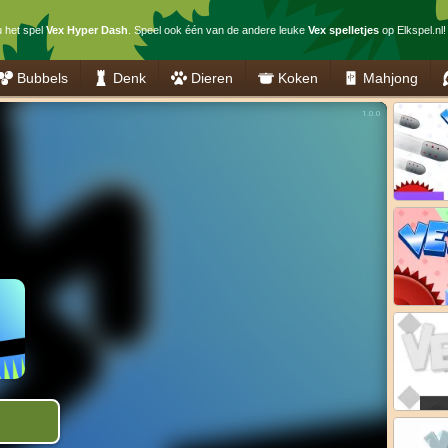
u het spel
Vex Hyper Dash
. Speel ook één van de andere leuke
Vex spelletjes
op Elkspel.nl!
Bubbels
Denk
Dieren
Koken
Mahjong