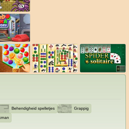
Behendigheid spelletjes
Grappig
ckman