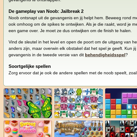
De gameplay van Noob: Jailbreak 2
Noob ontsnapt uit de gevangenis en jij helpt hem. Beweeg rond 
ook omhoog om de spikes te ontwijken. Als je die raakt, word je me
een game over. Je moet ze dus ontwijken om de finish te halen.
Vind de sleutel in het level en open de poort om de uitgang van het 
anders zijn, maar overwin elk obstakel dat het spel je geeft. Kun j
gevangenis in de tweede versie van dit
behendigheidsspel
?
Soortgelijke spellen
Zorg ervoor dat je ook de andere spellen met de noob speelt, zoa