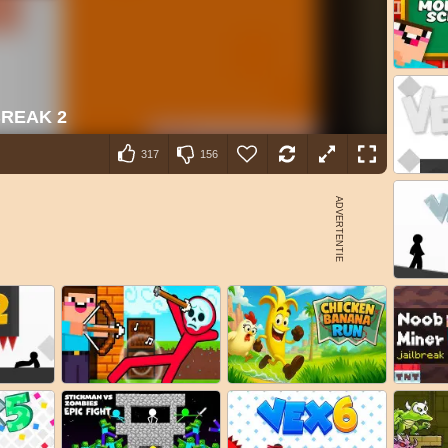
317
156