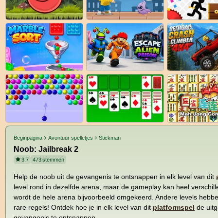
Beginpagina
Avontuur spelletjes
Stickman
Noob: Jailbreak 2
3.7
473
stemmen
Help de noob uit de gevangenis te ontsnappen in elk level van dit
level rond in dezelfde arena, maar de gameplay kan heel verschill
wordt de hele arena bijvoorbeeld omgekeerd. Andere levels hebbe
rare regels! Ontdek hoe je in elk level van dit
platformspel
de uitg
gevangenis te ontsnappen.