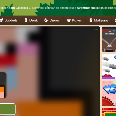
t spel
Noob: Jailbreak 2
. Speel ook één van de andere leuke
Avontuur spelletjes
op Elkspel
Bubbels
Denk
Dieren
Koken
Mahjong