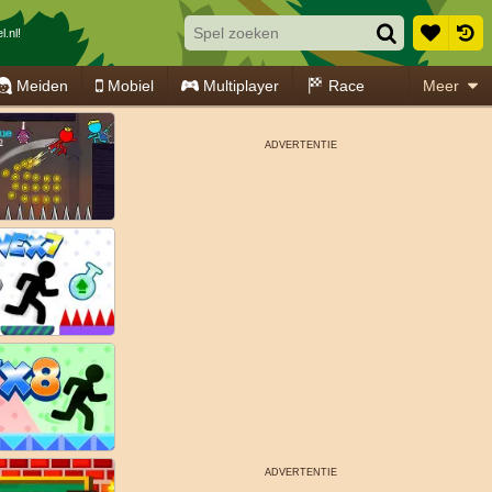
.nl!
Meiden
Mobiel
Multiplayer
Race
Meer