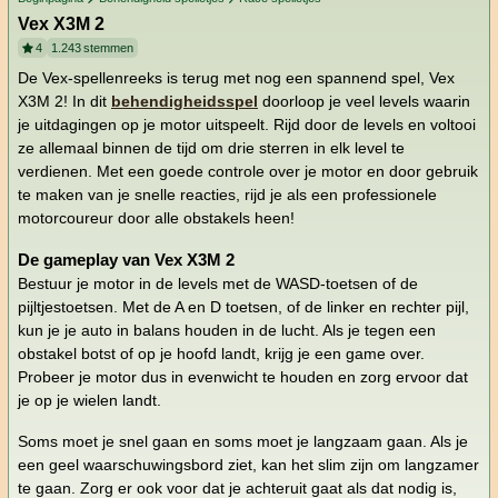
Vex X3M 2
4
1.243
stemmen
De Vex-spellenreeks is terug met nog een spannend spel, Vex
X3M 2! In dit
behendigheidsspel
doorloop je veel levels waarin
je uitdagingen op je motor uitspeelt. Rijd door de levels en voltooi
ze allemaal binnen de tijd om drie sterren in elk level te
verdienen. Met een goede controle over je motor en door gebruik
te maken van je snelle reacties, rijd je als een professionele
motorcoureur door alle obstakels heen!
De gameplay van Vex X3M 2
Bestuur je motor in de levels met de WASD-toetsen of de
pijltjestoetsen. Met de A en D toetsen, of de linker en rechter pijl,
kun je je auto in balans houden in de lucht. Als je tegen een
obstakel botst of op je hoofd landt, krijg je een game over.
Probeer je motor dus in evenwicht te houden en zorg ervoor dat
je op je wielen landt.
Soms moet je snel gaan en soms moet je langzaam gaan. Als je
een geel waarschuwingsbord ziet, kan het slim zijn om langzamer
te gaan. Zorg er ook voor dat je achteruit gaat als dat nodig is,