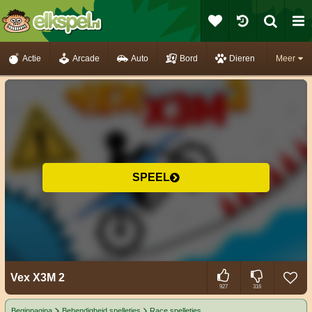
Actie
Arcade
Auto
Bord
Dieren
Meer
SPEEL
Vex X3M 2
927
316
Beginpagina
Behendigheid spelletjes
Race spelletjes