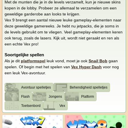
Met de munten die je in de levels verzamelt, kun je nieuwe skins
kopen in de lobby. Probeer ze allemaal te verzamelen om een
geweldige garderobe aan looks te krijgen.
Vex 9 brengt een aantal nieuwe leuke gameplay-elementen naar
deze geweldige gamereeks. Je hebt nu jetpacks, die je soms in
de levels gebruikt om te vliegen. Veel gameplay-elementen keren
ook terug, zoals de lasers. Kijk uit, wordt niet geraakt en ren als
een echte Vex pro!
Soortgelijke spellen
Als je dit
platformspel
leuk vond, moet je ook
Snail Bob
gaan
spelen. Of begin met het spelen van
Vex Hyper Dash
voor nog
een leuk Vex-avontuur.
Avontuur spelletjes
Behendigheid spelletjes
Flash
Jongens
Platform
Toetsenbord
Vex