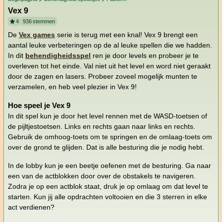
Vex 9
4
936
stemmen
De
Vex games
serie is terug met een knal! Vex 9 brengt een
aantal leuke verbeteringen op de al leuke spellen die we hadden.
In dit
behendigheidsspel
ren je door levels en probeer je te
overleven tot het einde. Val niet uit het level en word niet geraakt
door de zagen en lasers. Probeer zoveel mogelijk munten te
verzamelen, en heb veel plezier in Vex 9!
Hoe speel je Vex 9
In dit spel kun je door het level rennen met de WASD-toetsen of
de pijltjestoetsen. Links en rechts gaan naar links en rechts.
Gebruik de omhoog-toets om te springen en de omlaag-toets om
over de grond te glijden. Dat is alle besturing die je nodig hebt.
In de lobby kun je een beetje oefenen met de besturing. Ga naar
een van de actblokken door over de obstakels te navigeren.
Zodra je op een actblok staat, druk je op omlaag om dat level te
starten. Kun jij alle opdrachten voltooien en die 3 sterren in elke
act verdienen?