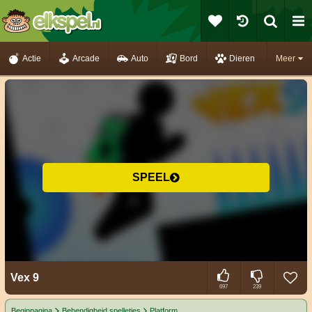
Actie
Arcade
Auto
Bord
Dieren
Meer
SPEEL
Vex 9
697
239
Beginpagina
Behendigheid spelletjes
Platform