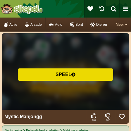
Actie
Arcade
Auto
Bord
Dieren
Meer
SPEEL
Mystic Mahjongg
280
202
Beginpagina
Behendigheid spelletjes
Mahjong spelletjes