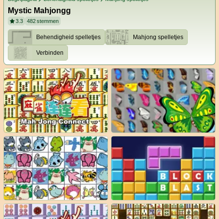
Mystic Mahjongg
3.3
482
stemmen
Behendigheid spelletjes
Mahjong spelletjes
Verbinden