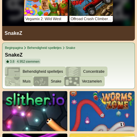
Vegamix 2: Wild West
Offroad Crash Climber 4X4
SnakeZ
Beginpagina
Behendigheid spelletjes
Snake
SnakeZ
3.8
4.952
stemmen
Behendigheid spelletjes
Concentratie
Muis
Snake
Verzamelen