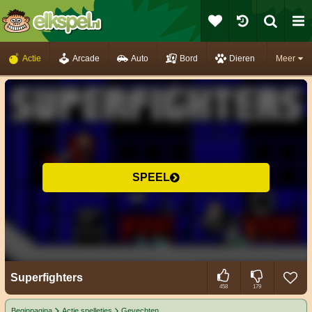
Actie
Arcade
Auto
Bord
Dieren
Meer
SPEEL
Superfighters
458
179
Beginpagina
Actie spelletjes
Gevechten