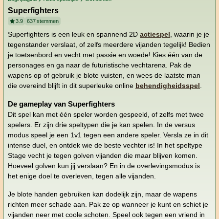
Superfighters
3.9
637
stemmen
Superfighters is een leuk en spannend 2D
actiespel
, waarin je je
tegenstander verslaat, of zelfs meerdere vijanden tegelijk! Bedien
je toetsenbord en vecht met passie en woede! Kies één van de
personages en ga naar de futuristische vechtarena. Pak de
wapens op of gebruik je blote vuisten, en wees de laatste man
die overeind blijft in dit superleuke online
behendigheidsspel
.
De gameplay van Superfighters
Dit spel kan met één speler worden gespeeld, of zelfs met twee
spelers. Er zijn drie speltypen die je kan spelen. In de versus
modus speel je een 1v1 tegen een andere speler. Versla ze in dit
intense duel, en ontdek wie de beste vechter is! In het speltype
Stage vecht je tegen golven vijanden die maar blijven komen.
Hoeveel golven kun jij verslaan? En in de overlevingsmodus is
het enige doel te overleven, tegen alle vijanden.
Je blote handen gebruiken kan dodelijk zijn, maar de wapens
richten meer schade aan. Pak ze op wanneer je kunt en schiet je
vijanden neer met coole schoten. Speel ook tegen een vriend in