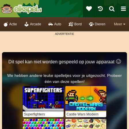
Actie
Arcade
Auto
Bord
Dieren
Meer
🥴️
Dit spel kan niet worden gespeeld op jouw apparaat
We hebben andere leuke spelletjes voor je uitgezocht. Probeer
één van deze spellen!
Superfighters
Castle Wars Modern