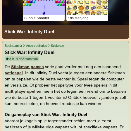
Bubble Shooter
Kris Mahjong
Stick War: Infinity Duel
Beginpagina
Actie spelletjes
Stickman
Stick War: Infinity Duel
3.9
4.562
stemmen
De
Stickman games
serie gaat verder met nog een spannend
actiespel
. In dit Infinity Duel vecht je tegen een andere Stickman
om te bepalen wie de beste vechter is. Speel tegen de computer
en versla ze. Of probeer het speltype voor twee spelers in dit
multiplayerspel
en neem het op tegen een vriend om te bepalen
wie de beste 1 tegen 1 vechter is! Ontdek hoeveel vijanden je zelf
kunt neerschieten, en hoeveel rondes je kan winnen.
De gameplay van Stick War: Infinity Duel
Voordat je kogels op je tegenstander schiet, moet je eerst
beslissen of je willekeurige wapens wilt, of specifieke wapens. Er