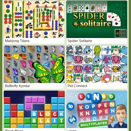
Mahjong Titans
Spider Solitaire
Butterfly Kyodai
Pet Connect
Block Blast
Lingo