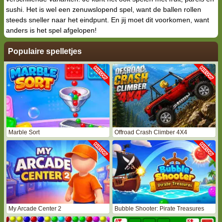
sushi. Het is wel een zenuwslopend spel, want de ballen rollen
steeds sneller naar het eindpunt. En jij moet dit voorkomen, want
anders is het spel afgelopen!
Populaire spelletjes
Marble Sort
Offroad Crash Climber 4X4
My Arcade Center 2
Bubble Shooter: Pirate Treasures