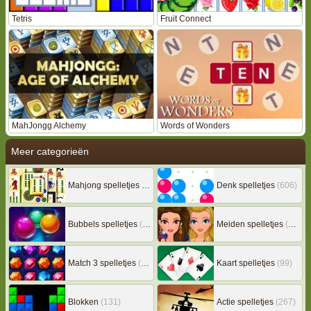
Tetris
Fruit Connect
MahJongg Alchemy
Words of Wonders
Meer categorieën
Mahjong spelletjes
(133)
Denk spelletjes
(606)
Bubbels spelletjes
(78)
Meiden spelletjes
(239)
Match 3 spelletjes
(163)
Kaart spelletjes
(99)
Blokken
(131)
Actie spelletjes
(267)