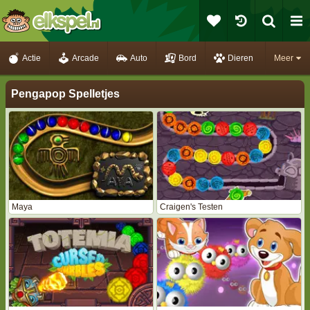
Actie
Arcade
Auto
Bord
Dieren
Meer
Pengapop Spelletjes
Maya
Craigen's Testen