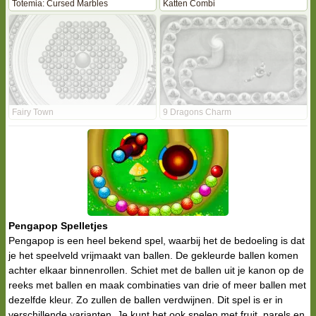
Totemia: Cursed Marbles
Katten Combi
Fairy Town
9 Dragons Charm
Pengapop Spelletjes
Pengapop is een heel bekend spel, waarbij het de bedoeling is dat
je het speelveld vrijmaakt van ballen. De gekleurde ballen komen
achter elkaar binnenrollen. Schiet met de ballen uit je kanon op de
reeks met ballen en maak combinaties van drie of meer ballen met
dezelfde kleur. Zo zullen de ballen verdwijnen. Dit spel is er in
verschillende varianten. Je kunt het ook spelen met fruit, parels en