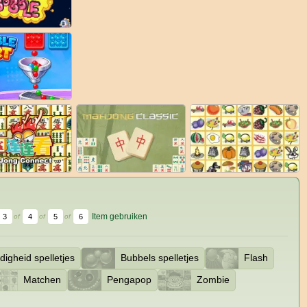
Item gebruiken
3
4
5
6
of
of
of
igheid spelletjes
Bubbels spelletjes
Flash
Matchen
Pengapop
Zombie