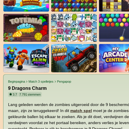
Beginpagina
Match 3 spelletjes
Pengapop
9 Dragons Charm
3.7
7.791
stemmen
Lang geleden werden de zombies uitgeroeid door de 9 beschermd
maan, zijn ze teruggekeerd! In dit
match spel
moet je de zombies 
gekleurde ballen bij elkaar te zoeken. Als je dit doet, verdwijnen 
verdwijnen voordat ze het portaal bereiken, anders verlies je leve
oversteekt. Probeer je rijk te beschermen in 9 Dragons Charm!