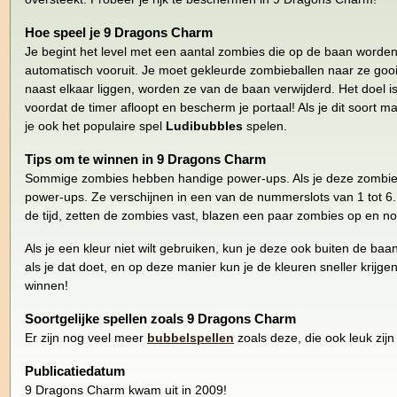
Hoe speel je 9 Dragons Charm
Je begint het level met een aantal zombies die op de baan worde
automatisch vooruit. Je moet gekleurde zombieballen naar ze gooi
naast elkaar liggen, worden ze van de baan verwijderd. Het doel is
voordat de timer afloopt en bescherm je portaal! Als je dit soort m
je ook het populaire spel
Ludibubbles
spelen.
Tips om te winnen in 9 Dragons Charm
Sommige zombies hebben handige power-ups. Als je deze zombies 
power-ups. Ze verschijnen in een van de nummerslots van 1 tot 6.
de tijd, zetten de zombies vast, blazen een paar zombies op en n
Als je een kleur niet wilt gebruiken, kun je deze ook buiten de baa
als je dat doet, en op deze manier kun je de kleuren sneller krijge
winnen!
Soortgelijke spellen zoals 9 Dragons Charm
Er zijn nog veel meer
bubbelspellen
zoals deze, die ook leuk zijn
Publicatiedatum
9 Dragons Charm kwam uit in 2009!