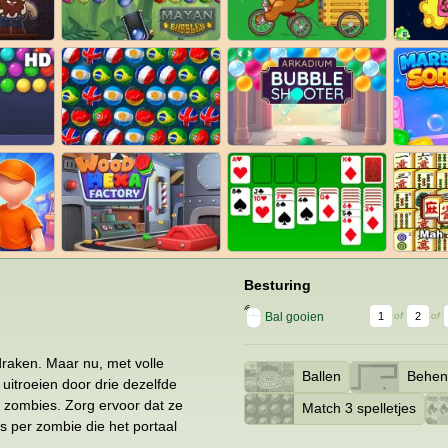
Besturing
Bal gooien
1
2
of
of
raken. Maar nu, met volle
Ballen
Behend
uitroeien door drie dezelfde
de zombies. Zorg ervoor dat ze
Match 3 spelletjes
ns per zombie die het portaal