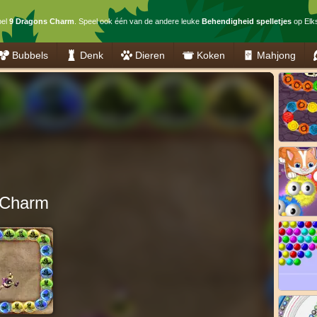
pel
9 Dragons Charm
. Speel ook één van de andere leuke
Behendigheid spelletjes
op Elks
Bubbels
Denk
Dieren
Koken
Mahjong
 Charm