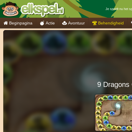
Je speelt nu het s
Beginpagina
Actie
Avontuur
Behendigheid
9 Dragons