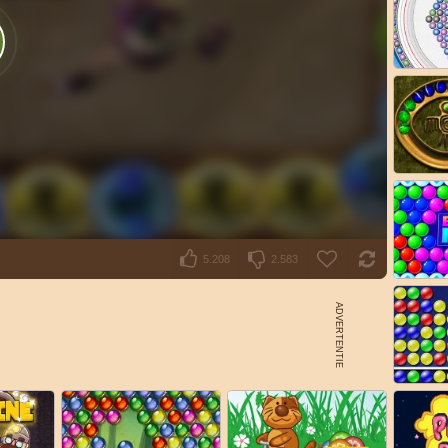
5.208
2.583