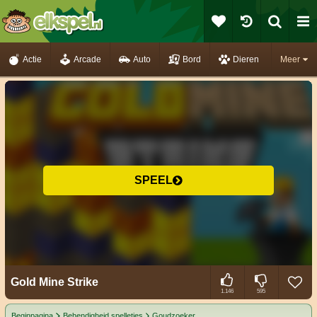
Actie
Arcade
Auto
Bord
Dieren
Meer
SPEEL
Gold Mine Strike
1.146
595
Beginpagina
Behendigheid spelletjes
Goudzoeker