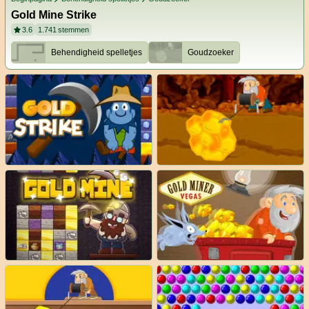
Gold Mine Strike
3.6
1.741
stemmen
Behendigheid spelletjes
Goudzoeker