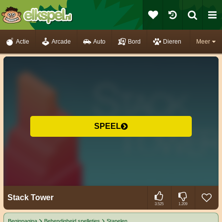
Actie
Arcade
Auto
Bord
Dieren
Meer
SPEEL
Stack Tower
3.525
1.209
Beginpagina
Behendigheid spelletjes
Stapelen