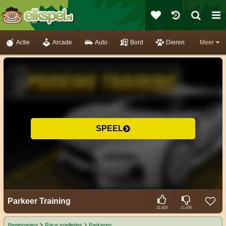
Actie
Arcade
Auto
Bord
Dieren
Meer
SPEEL
Parkeer Training
31.816
11.436
Beginpagina
Race spelletjes
Parkeren